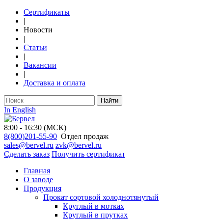
Сертификаты
|
Новости
|
Статьи
|
Вакансии
|
Доставка и оплата
Найти
In English
8:00 - 16:30 (МСК)
8(800)201-55-90
Отдел продаж
sales@bervel.ru
zvk@bervel.ru
Сделать заказ
Получить сертификат
Главная
О заводе
Продукция
Прокат сортовой холоднотянутый
Круглый в мотках
Круглый в прутках