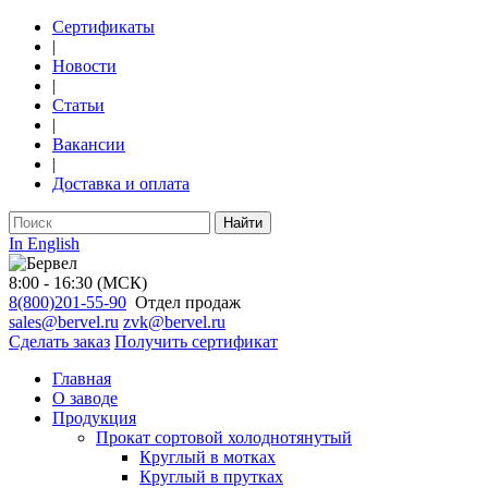
Сертификаты
|
Новости
|
Статьи
|
Вакансии
|
Доставка и оплата
Найти
In English
8:00 - 16:30 (МСК)
8(800)201-55-90
Отдел продаж
sales@bervel.ru
zvk@bervel.ru
Сделать заказ
Получить сертификат
Главная
О заводе
Продукция
Прокат сортовой холоднотянутый
Круглый в мотках
Круглый в прутках