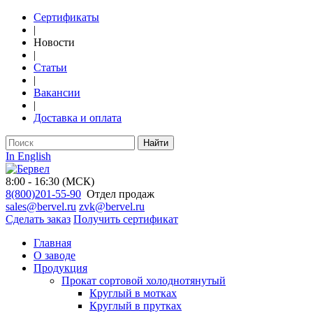
Сертификаты
|
Новости
|
Статьи
|
Вакансии
|
Доставка и оплата
Найти
In English
8:00 - 16:30 (МСК)
8(800)201-55-90
Отдел продаж
sales@bervel.ru
zvk@bervel.ru
Сделать заказ
Получить сертификат
Главная
О заводе
Продукция
Прокат сортовой холоднотянутый
Круглый в мотках
Круглый в прутках