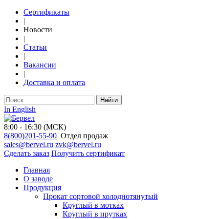
Сертификаты
|
Новости
|
Статьи
|
Вакансии
|
Доставка и оплата
Найти
In English
8:00 - 16:30 (МСК)
8(800)201-55-90
Отдел продаж
sales@bervel.ru
zvk@bervel.ru
Сделать заказ
Получить сертификат
Главная
О заводе
Продукция
Прокат сортовой холоднотянутый
Круглый в мотках
Круглый в прутках