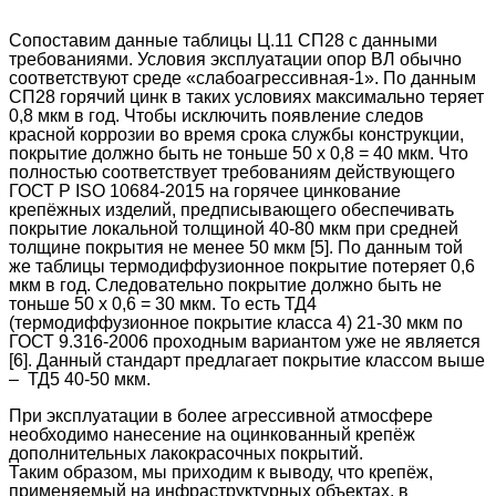
Сопоставим данные таблицы Ц.11 СП28 с данными
требованиями. Условия эксплуатации опор ВЛ обычно
соответствуют среде «слабоагрессивная-1». По данным
СП28 горячий цинк в таких условиях максимально теряет
0,8 мкм в год. Чтобы исключить появление следов
красной коррозии во время срока службы конструкции,
покрытие должно быть не тоньше 50 х 0,8 = 40 мкм. Что
полностью соответствует требованиям действующего
ГОСТ Р ISO 10684-2015 на горячее цинкование
крепёжных изделий, предписывающего обеспечивать
покрытие локальной толщиной 40-80 мкм при средней
толщине покрытия не менее 50 мкм [5]. По данным той
же таблицы термодиффузионное покрытие потеряет 0,6
мкм в год. Следовательно покрытие должно быть не
тоньше 50 х 0,6 = 30 мкм. То есть ТД4
(термодиффузионное покрытие класса 4) 21-30 мкм по
ГОСТ 9.316-2006 проходным вариантом уже не является
[6]. Данный стандарт предлагает покрытие классом выше
– ТД5 40-50 мкм.
При эксплуатации в более агрессивной атмосфере
необходимо нанесение на оцинкованный крепёж
дополнительных лакокрасочных покрытий.
Таким образом, мы приходим к выводу, что крепёж,
применяемый на инфраструктурных объектах, в