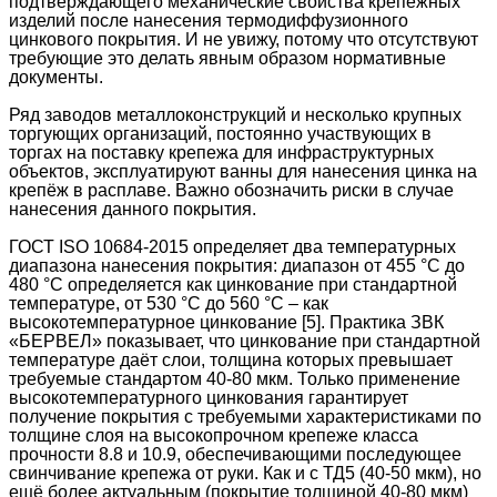
подтверждающего механические свойства крепёжных
изделий после нанесения термодиффузионного
цинкового покрытия. И не увижу, потому что отсутствуют
требующие это делать явным образом нормативные
документы.
Ряд заводов металлоконструкций и несколько крупных
торгующих организаций, постоянно участвующих в
торгах на поставку крепежа для инфраструктурных
объектов, эксплуатируют ванны для нанесения цинка на
крепёж в расплаве. Важно обозначить риски в случае
нанесения данного покрытия.
ГОСТ ISO 10684-2015 определяет два температурных
диапазона нанесения покрытия: диапазон от 455 °С до
480 °С определяется как цинкование при стандартной
температуре, от 530 °С до 560 °С – как
высокотемпературное цинкование [5]. Практика ЗВК
«БЕРВЕЛ» показывает, что цинкование при стандартной
температуре даёт слои, толщина которых превышает
требуемые стандартом 40-80 мкм. Только применение
высокотемпературного цинкования гарантирует
получение покрытия с требуемыми характеристиками по
толщине слоя на высокопрочном крепеже класса
прочности 8.8 и 10.9, обеспечивающими последующее
свинчивание крепежа от руки. Как и с ТД5 (40-50 мкм), но
ещё более актуальным (покрытие толщиной 40-80 мкм)