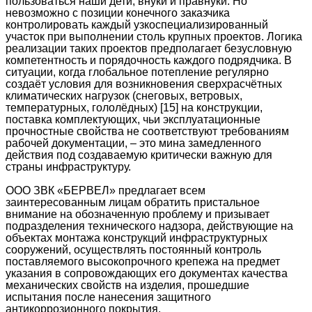
пользоваться наши дети, внуки и правнуки. Но
невозможно с позиции конечного заказчика
контролировать каждый узкоспециализированный
участок при выполнении столь крупных проектов. Логика
реализации таких проектов предполагает безусловную
компетентность и порядочность каждого подрядчика. В
ситуации, когда глобальное потепление регулярно
создаёт условия для возникновения сверхрасчётных
климатических нагрузок (снеговых, ветровых,
температурных, гололёдных) [15] на конструкции,
поставка комплектующих, чьи эксплуатационные
прочностные свойства не соответствуют требованиям
рабочей документации, – это мина замедленного
действия под создаваемую критически важную для
страны инфраструктуру.
ООО ЗВК «БЕРВЕЛ» предлагает всем
заинтересованным лицам обратить пристальное
внимание на обозначенную проблему и призывает
подразделения технического надзора, действующие на
объектах монтажа конструкций инфраструктурных
сооружений, осуществлять постоянный контроль
поставляемого высокопрочного крепежа на предмет
указания в сопровождающих его документах качества
механических свойств на изделия, прошедшие
испытания после нанесения защитного
антикоррозионного покрытия.