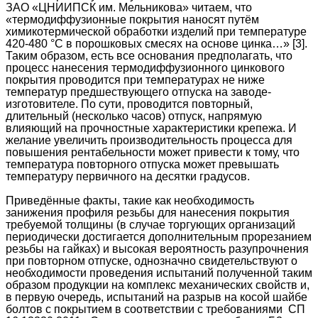
ЗАО «ЦНИИПСК им. Мельникова» читаем, что
«термодиффузионные покрытия наносят путём
химикотермической обработки изделий при температуре
420-480 °C в порошковых смесях на основе цинка…» [3].
Таким образом, есть все основания предполагать, что
процесс нанесения термодиффузионного цинкового
покрытия проводится при температурах не ниже
температур предшествующего отпуска на заводе-
изготовителе. По сути, проводится повторный,
длительный (несколько часов) отпуск, напрямую
влияющий на прочностные характеристики крепежа. И
желание увеличить производительность процесса для
повышения рентабельности может привести к тому, что
температура повторного отпуска может превышать
температуру первичного на десятки градусов.
Приведённые факты, такие как необходимость
занижения профиля резьбы для нанесения покрытия
требуемой толщины (в случае торгующих организаций
периодически достигается дополнительным прорезанием
резьбы на гайках) и высокая вероятность разупрочнения
при повторном отпуске, однозначно свидетельствуют о
необходимости проведения испытаний полученной таким
образом продукции на комплекс механических свойств и,
в первую очередь, испытаний на разрыв на косой шайбе
болтов с покрытием в соответствии с требованиями СП