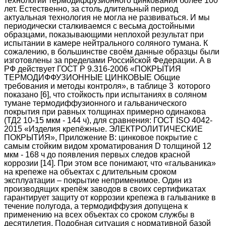
технологии термодиффузионного цинкования более 100
лет. Естественно, за столь длительный период
актуальная технология не могла не развиваться. И мы
периодически сталкиваемся с весьма достойными
образцами, показывающими неплохой результат при
испытании в камере нейтрального соляного тумана. К
сожалению, в большинстве своём данные образцы были
изготовлены за пределами Российской Федерации. А в
РФ действует ГОСТ Р 9.316-2006 «ПОКРЫТИЯ
ТЕРМОДИФФУЗИОННЫЕ ЦИНКОВЫЕ Общие
требования и методы контроля», в таблице 3 которого
показано [6], что стойкость при испытаниях в соляном
тумане термодиффузионного и гальванического
покрытия при равных толщинах примерно одинакова
(ТД2 10-15 мкм - 144 ч), для сравнения: ГОСТ ISO 4042-
2015 «Изделия крепёжные. ЭЛЕКТРОЛИТИЧЕСКИЕ
ПОКРЫТИЯ», Приложение В: цинковое покрытие с
самым стойким видом хроматирования D толщиной 12
мкм - 168 ч до появления первых следов красной
коррозии [14]. При этом все понимают, что «гальваника»
на крепеже на объектах с длительным сроком
эксплуатации – покрытие неприменимое. Один из
производящих крепёж заводов в своих сертификатах
гарантирует защиту от коррозии крепежа в гальванике в
течение полугода, а термодиффузия допущена к
применению на всех объектах со сроком службы в
десятилетия. Подобная ситуация с нормативной базой