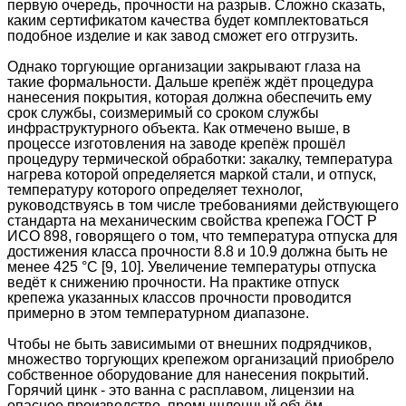
первую очередь, прочности на разрыв. Сложно сказать,
каким сертификатом качества будет комплектоваться
подобное изделие и как завод сможет его отгрузить.
Однако торгующие организации закрывают глаза на
такие формальности. Дальше крепёж ждёт процедура
нанесения покрытия, которая должна обеспечить ему
срок службы, соизмеримый со сроком службы
инфраструктурного объекта. Как отмечено выше, в
процессе изготовления на заводе крепёж прошёл
процедуру термической обработки: закалку, температура
нагрева которой определяется маркой стали, и отпуск,
температуру которого определяет технолог,
руководствуясь в том числе требованиями действующего
стандарта на механическим свойства крепежа ГОСТ Р
ИСО 898, говорящего о том, что температура отпуска для
достижения класса прочности 8.8 и 10.9 должна быть не
менее 425 °C [9, 10]. Увеличение температуры отпуска
ведёт к снижению прочности. На практике отпуск
крепежа указанных классов прочности проводится
примерно в этом температурном диапазоне.
Чтобы не быть зависимыми от внешних подрядчиков,
множество торгующих крепежом организаций приобрело
собственное оборудование для нанесения покрытий.
Горячий цинк - это ванна с расплавом, лицензии на
опасное производство, промышленный объём