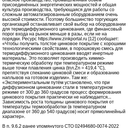
присоединённых энергетических мощностей и общая
культура производства, требующаяся для работы со
сложным автоматизированным оборудованием очень
высокой стоимости. Поэтому большинство торгующих
организаций останавливает свой выбор на оборудовании
для термодиффузионного цинкования, где финансовый
порог входа на рынок меньше в разы, если не на
порядки. Ресурс https://www.zinkportal.ru [12] сообщает:
«Чтобы получить толстое цинковое покрытие с хорошими
технологическими свойствами, в порошковую смесь для
термодиффузионного цинкования вводят инертные
материалы. Это позволяет производить химико-
термическую обработку при температурном режиме
выше точки плавления цинка (tпл.Zn = 419,4 °C),
препятствуя спеканию цинковой смеси и образованию
наплывов на готовом изделии». Там же:
«Экспериментальным путём установлено, что при
диффузионном цинковании стали в температурном
режиме от 300 до 360 градусов процесс формирования
цинкового покрытия практически не наблюдается...
Зависимость роста толщины цинкового покрытия от
температуры термообработки (в температурном
диапазоне от 360 до 540 градусов) носит прямолинейный
характер».
В п. 9.6.2 ранее упомянутого СТО 02494680-0074-2022