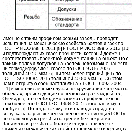
Именно с таким профилем резьбы заводы проводят
испытания на механические свойства болтов и гаек по
ГОСТ Р ИСО 898-1-2011 [9] и ГОСТ Р ИСО 898-2-2013 [10]
и подтверждают их класс прочности, который должен
соответствовать проектной документации на объект. Но с
такими полями допусков на крепёж невозможно нанести
ни термодиффузию 5 класса по ГОСТ 9.316-2006
толщиной 40-50 мкм [6], ни тем более горячий цинк по
ГОСТ ISO 10684-2015 толщиной 40-80 мкм [5]. Об этом
нам в открытую сообщает таблица 7 ГОСТ 16093-2004
[11] и многочисленные случаи нескручивания крепежа на
объектах, происходящие по несколько раз каждый год.
Очевидно, что необходимо занижать профиль резьбы.
Тем более, что ГОСТ ISO 10684-2015 этого напрямую
требует [5]. Но тогда какому-то из заводов придётся
выпускать на рынок крепёж, несоответствующий ГОСТу
по полю допуска резьбы на крепёж без покрытия.
Заниженная резьба на болте очевидно приведёт к
снижению механических свойств крепёжного изделия, в