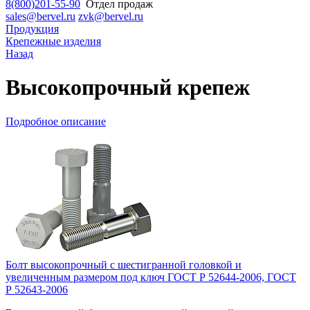
8(800)201-55-90
Отдел продаж
sales@bervel.ru
zvk@bervel.ru
Продукция
Крепежные изделия
Назад
Высокопрочный крепеж
Подробное описание
Болт высокопрочный с шестигранной головкой и
увеличенным размером под ключ ГОСТ Р 52644-2006, ГОСТ
Р 52643-2006