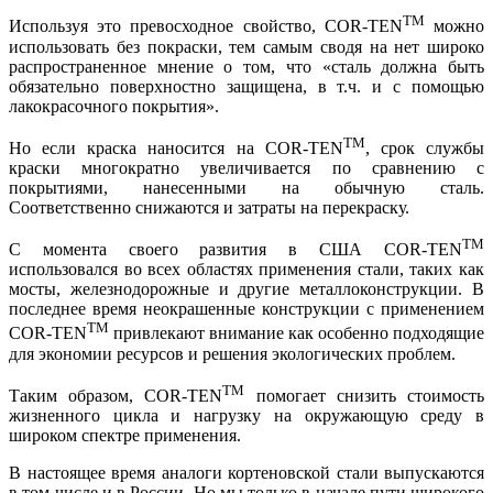
TM
Используя это превосходное свойство, COR-TEN
можно
использовать без покраски, тем самым сводя на нет широко
распространенное мнение о том, что «сталь должна быть
обязательно поверхностно защищена, в т.ч. и с помощью
лакокрасочного покрытия».
TM
Но если краска наносится на COR-TEN
, срок службы
краски многократно увеличивается по сравнению с
покрытиями, нанесенными на обычную сталь.
Соответственно снижаются и затраты на перекраску.
TM
С момента своего развития в США COR-TEN
использовался во всех областях применения стали, таких как
мосты, железнодорожные и другие металлоконструкции. В
последнее время неокрашенные конструкции с применением
TM
COR-TEN
привлекают внимание как особенно подходящие
для экономии ресурсов и решения экологических проблем.
TM
Таким образом, COR-TEN
помогает снизить стоимость
жизненного цикла и нагрузку на окружающую среду в
широком спектре применения.
В настоящее время аналоги кортеновской стали выпускаются
в том числе и в России. Но мы только в начале пути широкого