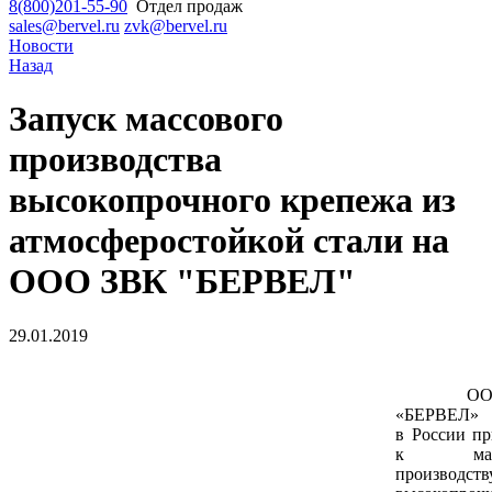
8(800)201-55-90
Отдел продаж
sales@bervel.ru
zvk@bervel.ru
Новости
Назад
Запуск массового
производства
высокопрочного крепежа из
атмосферостойкой стали на
ООО ЗВК "БЕРВЕЛ"
29.01.2019
ООО 
«БЕРВЕЛ» 
в России пр
к масс
производств