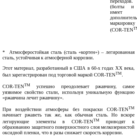
переходов.
(болты и 
имеет
дополнител
маркиров
T
(COR-TEN
* Атмосферостойкая сталь (сталь «кортен») – легированная
сталь, устойчивая к атмосферной коррозии.
Этот материал, разработанный в США в 60-х годах ХХ века,
TM
был зарегистрирован под торговой маркой COR-TEN
.
TM
COR-TEN
успешно преодолевает ржавчину, самое
уязвимое свойство стали, используя уникальную функцию
«ржавчина лечит ржавчину».
TM
При воздействии атмосферы без покраски COR-TEN
начинает ржаветь так же, как обычная сталь. Но вскоре
TM
легирующие элементы в COR-TEN
приводят к
образованию защитного поверхностного слоя мелкозернистой
оксидной пленки, что в разы снижает скорость коррозии.