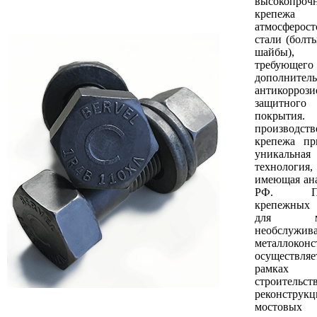
высокопроч
крепеж
атмосферост
стали (болты
шайбы)
требующего
дополнитель
антикоррози
защитного
покрыти
производств
крепежа пр
уникальная
......
технолог
имеющая ана
РФ. Пос
крепежных 
для мо
необслужив
металлоконс
осуществл
рамках
строитель
реконструкц
мостовых